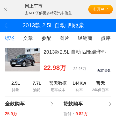
网上车市
打开APP
去APP了解更多精彩汽车信息
2013款 2.5L 自动 四驱豪华型
综述
文章
参配
图片
经销商
点评
2013款2.5L 自动 四驱豪华型
22.98万
22.98万
配置参数
2.5L
7.7L
暂无数据
144Kw
暂无
排量
油耗
用车成本
功率
3年保值率
全款购车
贷款购车
25.9万
首付：
9.82万