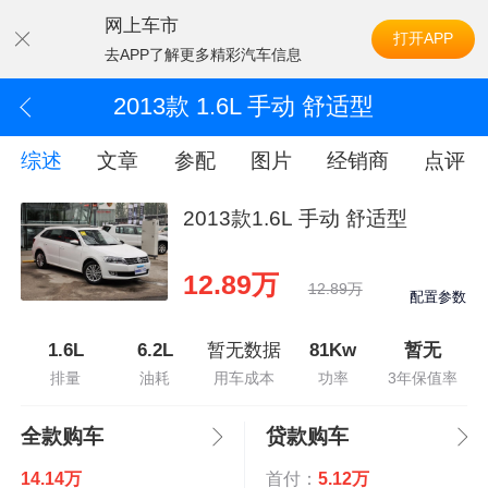
网上车市
打开APP
去APP了解更多精彩汽车信息
2013款 1.6L 手动 舒适型
综述
文章
参配
图片
经销商
点评
2013款1.6L 手动 舒适型
12.89万
12.89万
配置参数
1.6L
6.2L
暂无数据
81Kw
暂无
排量
油耗
用车成本
功率
3年保值率
全款购车
贷款购车
14.14万
首付：
5.12万