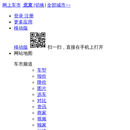
网上车市
北京
[切换]
全部城市>>
登录
注册
更多应用
移动版
移动版
扫一扫，直接在手机上打开
网站地图
车市频道
车型
报价
降价
图片
选车
对比
资讯
商家
视频
独家