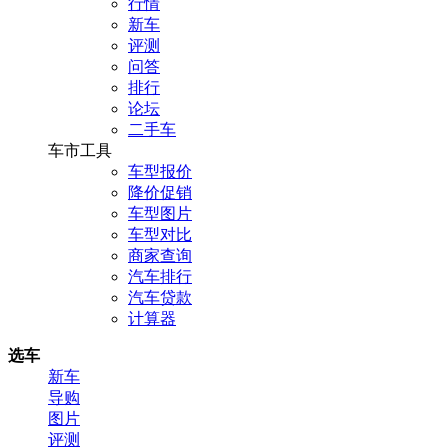
行情
新车
评测
问答
排行
论坛
二手车
车市工具
车型报价
降价促销
车型图片
车型对比
商家查询
汽车排行
汽车贷款
计算器
选车
新车
导购
图片
评测