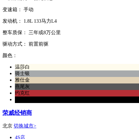
变速箱：
手动
发动机：
1.8L
133马力L4
整车质保：
三年或8万公里
驱动方式：
前置前驱
颜色：
温莎白
骑士银
雅仕金
燕尾灰
约克红
伯爵黑
荣威经销商
北京
切换城市>
4S店