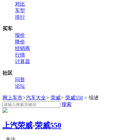
对比
车型
排行
买车
报价
降价
经销商
行情
计算器
社区
问答
论坛
网上车市
>
汽车大全
>
荣威
>
荣威550
>
综述
搜索
上汽荣威
-
荣威550
关注