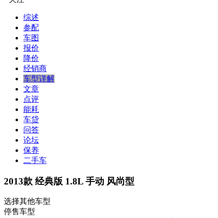
综述
参配
车图
报价
降价
经销商
车型详解
文章
点评
能耗
车贷
问答
论坛
保养
二手车
2013款 经典版 1.8L 手动 风尚型
选择其他车型
停售车型