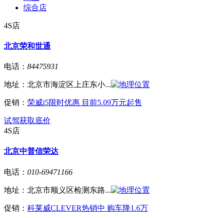
综合店
4S店
北京荣和世通
电话：
84475931
地址：
北京市海淀区上庄东小...
促销：
荣威i5限时优惠 目前5.09万元起售
试驾
获取底价
4S店
北京中普信荣达
电话：
010-69471166
地址：
北京市顺义区检测东路...
促销：
科莱威CLEVER热销中 购车降1.6万