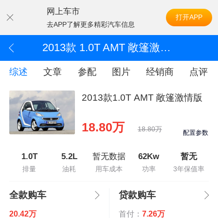
网上车市
打开APP
去APP了解更多精彩汽车信息
2013款 1.0T AMT 敞篷激情版
综述
文章
参配
图片
经销商
点评
2013款1.0T AMT 敞篷激情版
18.80万
18.80万
配置参数
1.0T
5.2L
暂无数据
62Kw
暂无
排量
油耗
用车成本
功率
3年保值率
全款购车
贷款购车
20.42万
首付：
7.26万