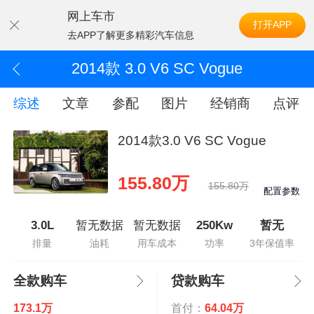
网上车市
打开APP
去APP了解更多精彩汽车信息
2014款 3.0 V6 SC Vogue
综述
文章
参配
图片
经销商
点评
2014款3.0 V6 SC Vogue
155.80万
155.80万
配置参数
3.0L
暂无数据
暂无数据
250Kw
暂无
排量
油耗
用车成本
功率
3年保值率
全款购车
贷款购车
173.1万
首付：
64.04万