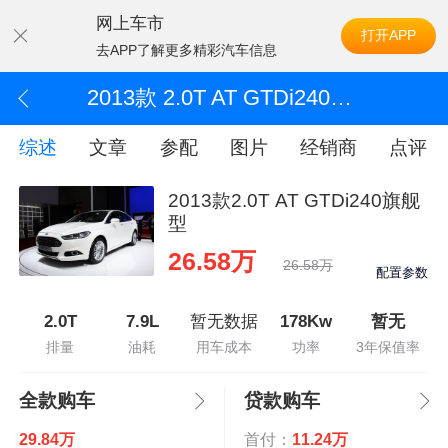
网上车市
打开APP
去APP了解更多精彩汽车信息
2013款 2.0T AT GTDi240旗舰型
综述
文章
参配
图片
经销商
点评
2013款2.0T AT GTDi240旗舰
型
26.58万
26.58万
配置参数
2.0T
7.9L
暂无数据
178Kw
暂无
排量
油耗
用车成本
功率
3年保值率
全款购车
贷款购车
29.84万
首付：
11.24万