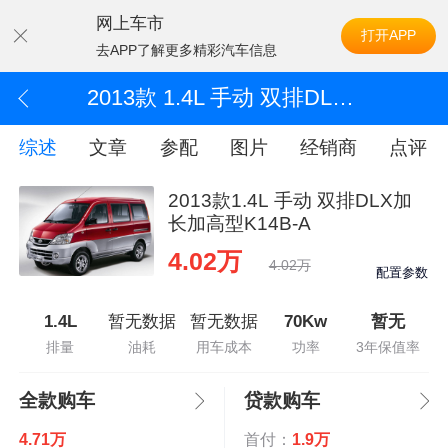
网上车市
打开APP
去APP了解更多精彩汽车信息
2013款 1.4L 手动 双排DLX加长加高型K14B-A
综述
文章
参配
图片
经销商
点评
2013款1.4L 手动 双排DLX加
长加高型K14B-A
4.02万
4.02万
配置参数
1.4L
暂无数据
暂无数据
70Kw
暂无
排量
油耗
用车成本
功率
3年保值率
全款购车
贷款购车
4.71万
首付：
1.9万