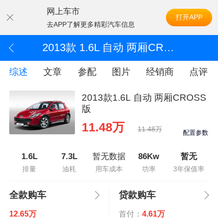
网上车市
打开APP
去APP了解更多精彩汽车信息
2013款 1.6L 自动 两厢CROSS版
综述
文章
参配
图片
经销商
点评
2013款1.6L 自动 两厢CROSS
版
11.48万
11.48万
配置参数
1.6L
7.3L
暂无数据
86Kw
暂无
排量
油耗
用车成本
功率
3年保值率
全款购车
贷款购车
12.65万
首付：
4.61万