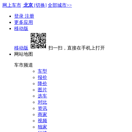
网上车市
北京
[切换]
全部城市>>
登录
注册
更多应用
移动版
移动版
扫一扫，直接在手机上打开
网站地图
车市频道
车型
报价
降价
图片
选车
对比
资讯
商家
视频
独家