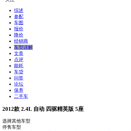
综述
参配
车图
报价
降价
经销商
车型详解
文章
点评
能耗
车贷
问答
论坛
保养
二手车
2012款 2.4L 自动 四驱精英版 5座
选择其他车型
停售车型