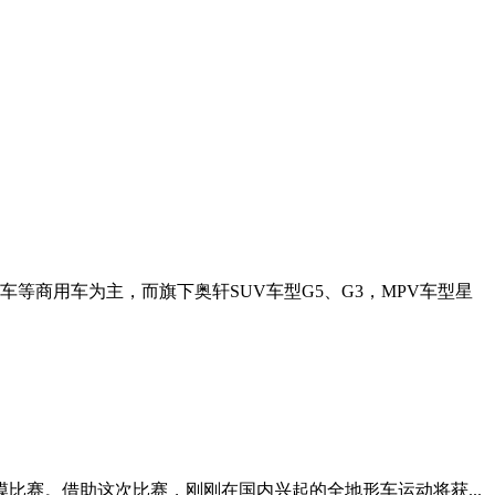
商用车为主，而旗下奥轩SUV车型G5、G3，MPV车型星
模比赛。借助这次比赛，刚刚在国内兴起的全地形车运动将获...