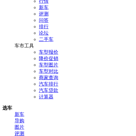
行情
新车
评测
问答
排行
论坛
二手车
车市工具
车型报价
降价促销
车型图片
车型对比
商家查询
汽车排行
汽车贷款
计算器
选车
新车
导购
图片
评测