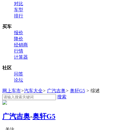
对比
车型
排行
买车
报价
降价
经销商
行情
计算器
社区
问答
论坛
网上车市
>
汽车大全
>
广汽吉奥
>
奥轩G5
>
综述
搜索
广汽吉奥
-
奥轩G5
关注