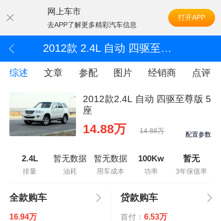
网上车市
打开APP
去APP了解更多精彩汽车信息
2012款 2.4L 自动 四驱至尊版 5座
综述
文章
参配
图片
经销商
点评
2012款2.4L 自动 四驱至尊版 5
座
14.88万
14.88万
配置参数
2.4L
暂无数据
暂无数据
100Kw
暂无
排量
油耗
用车成本
功率
3年保值率
全款购车
贷款购车
16.94万
首付：
6.53万