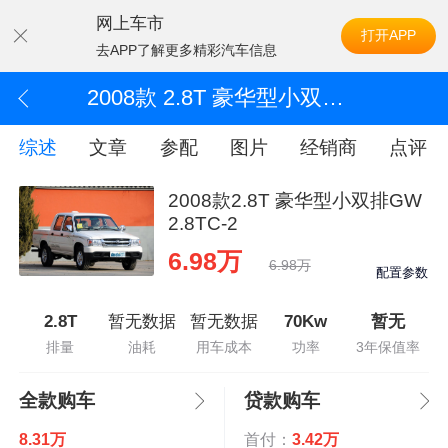
网上车市
打开APP
去APP了解更多精彩汽车信息
2008款 2.8T 豪华型小双排GW2.8TC-2
综述
文章
参配
图片
经销商
点评
2008款2.8T 豪华型小双排GW
2.8TC-2
6.98万
6.98万
配置参数
2.8T
暂无数据
暂无数据
70Kw
暂无
排量
油耗
用车成本
功率
3年保值率
全款购车
贷款购车
8.31万
首付：
3.42万