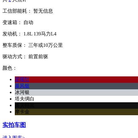
工信部能耗：
暂无信息
变速箱：
自动
发动机：
1.8L
139马力L4
整车质保：
三年或10万公里
驱动方式：
前置前驱
颜色：
星曜红
暴风银
冰河银
塔夫绸白
奥夫特黑
摩卡金
实拍车图
进入图库>