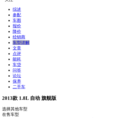
综述
参配
车图
报价
降价
经销商
车型详解
文章
点评
能耗
车贷
问答
论坛
保养
二手车
2013款 1.8L 自动 旗舰版
选择其他车型
在售车型