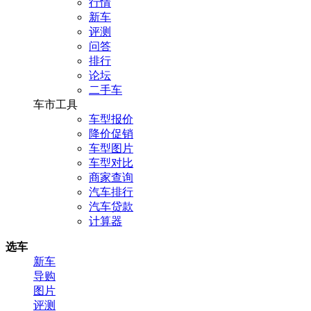
行情
新车
评测
问答
排行
论坛
二手车
车市工具
车型报价
降价促销
车型图片
车型对比
商家查询
汽车排行
汽车贷款
计算器
选车
新车
导购
图片
评测