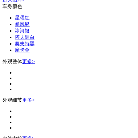
车身颜色
星曜红
暴风银
冰河银
塔夫绸白
奥夫特黑
摩卡金
外观整体
更多>
外观细节
更多>