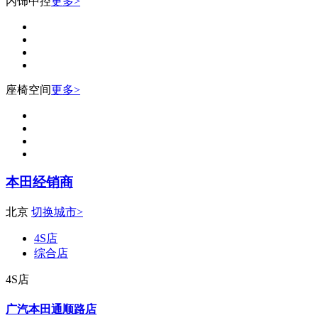
内饰中控
更多>
座椅空间
更多>
本田经销商
北京
切换城市>
4S店
综合店
4S店
广汽本田通顺路店