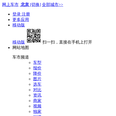
网上车市
北京
[切换]
全部城市>>
登录
注册
更多应用
移动版
移动版
扫一扫，直接在手机上打开
网站地图
车市频道
车型
报价
降价
图片
选车
对比
资讯
商家
视频
独家