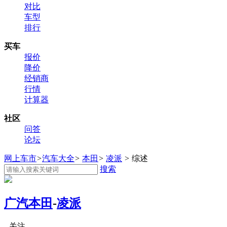
对比
车型
排行
买车
报价
降价
经销商
行情
计算器
社区
问答
论坛
网上车市
>
汽车大全
>
本田
>
凌派
>
综述
搜索
广汽本田
-
凌派
关注