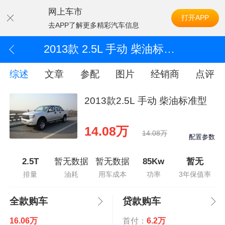
网上车市
打开APP
去APP了解更多精彩汽车信息
2013款 2.5L 手动 柴油标准型
综述
文章
参配
图片
经销商
点评
2013款2.5L 手动 柴油标准型
14.08万
14.08万
配置参数
2.5T
暂无数据
暂无数据
85Kw
暂无
排量
油耗
用车成本
功率
3年保值率
全款购车
贷款购车
16.06万
首付：
6.2万