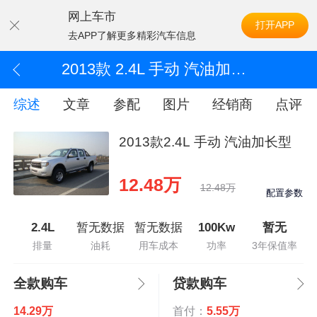
网上车市
打开APP
去APP了解更多精彩汽车信息
2013款 2.4L 手动 汽油加长型
综述
文章
参配
图片
经销商
点评
2013款2.4L 手动 汽油加长型
12.48万
12.48万
配置参数
2.4L
暂无数据
暂无数据
100Kw
暂无
排量
油耗
用车成本
功率
3年保值率
全款购车
贷款购车
14.29万
首付：
5.55万