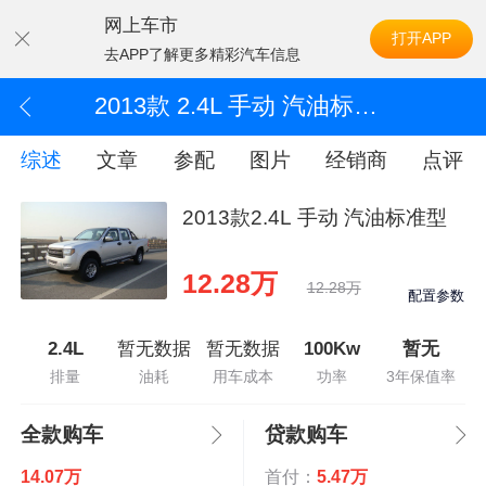
网上车市
打开APP
去APP了解更多精彩汽车信息
2013款 2.4L 手动 汽油标准型
综述
文章
参配
图片
经销商
点评
2013款2.4L 手动 汽油标准型
12.28万
12.28万
配置参数
2.4L
暂无数据
暂无数据
100Kw
暂无
排量
油耗
用车成本
功率
3年保值率
全款购车
贷款购车
14.07万
首付：
5.47万