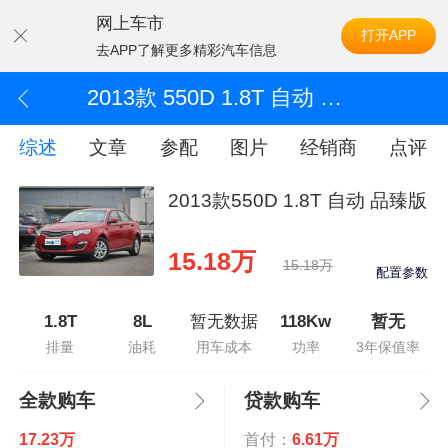
网上车市
打开APP
去APP了解更多精彩汽车信息
2013款 550D 1.8T 自动 品臻版
综述
文章
参配
图片
经销商
点评
2013款550D 1.8T 自动 品臻版
15.18万
15.18万
配置参数
1.8T
8L
暂无数据
118Kw
暂无
排量
油耗
用车成本
功率
3年保值率
全款购车
贷款购车
17.23万
首付：
6.61万