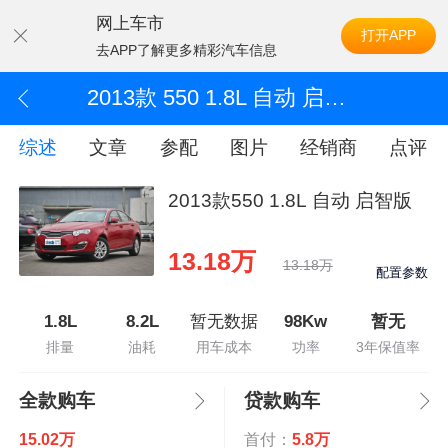
网上车市
打开APP
去APP了解更多精彩汽车信息
2013款 550 1.8L 自动 启智版
综述
文章
参配
图片
经销商
点评
2013款550 1.8L 自动 启智版
13.18万
13.18万
配置参数
1.8L
8.2L
暂无数据
98Kw
暂无
排量
油耗
用车成本
功率
3年保值率
全款购车
贷款购车
15.02万
首付：
5.8万