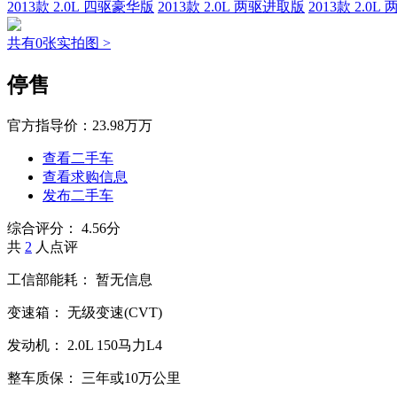
2013款 2.0L 四驱豪华版
2013款 2.0L 两驱进取版
2013款 2.0
共有0张实拍图 >
停售
官方指导价：
23.98万万
查看二手车
查看求购信息
发布二手车
综合评分：
4.56分
共
2
人点评
工信部能耗：
暂无信息
变速箱：
无级变速(CVT)
发动机：
2.0L
150马力L4
整车质保：
三年或10万公里