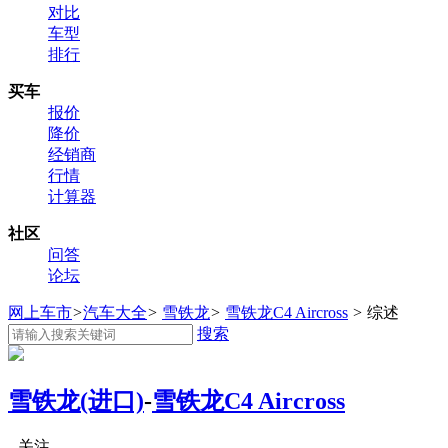
对比
车型
排行
买车
报价
降价
经销商
行情
计算器
社区
问答
论坛
网上车市
>
汽车大全
>
雪铁龙
>
雪铁龙C4 Aircross
>
综述
搜索
雪铁龙(进口)
-
雪铁龙C4 Aircross
关注