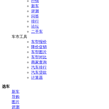
行情
新车
评测
问答
排行
论坛
二手车
车市工具
车型报价
降价促销
车型图片
车型对比
商家查询
汽车排行
汽车贷款
计算器
选车
新车
导购
图片
评测