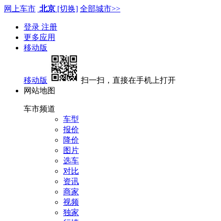
网上车市
北京
[切换]
全部城市>>
登录
注册
更多应用
移动版
移动版
扫一扫，直接在手机上打开
网站地图
车市频道
车型
报价
降价
图片
选车
对比
资讯
商家
视频
独家