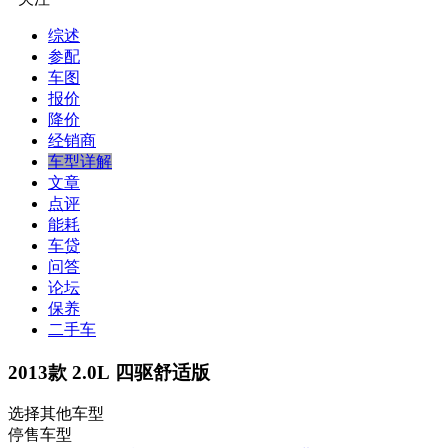
综述
参配
车图
报价
降价
经销商
车型详解
文章
点评
能耗
车贷
问答
论坛
保养
二手车
2013款 2.0L 四驱舒适版
选择其他车型
停售车型