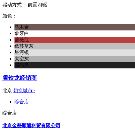
驱动方式：
前置四驱
颜色：
乌木金
象牙白
蔷薇红
纸莎草灰
星河银
太空灰
碳晶黑
雪铁龙经销商
北京
切换城市>
综合店
综合店
北京金磊顺通科贸有限公司