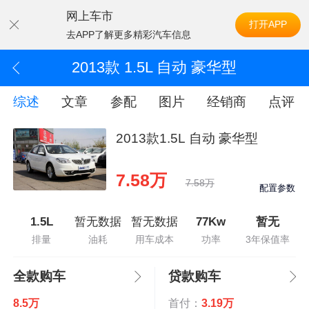
网上车市
打开APP
去APP了解更多精彩汽车信息
2013款 1.5L 自动 豪华型
综述
文章
参配
图片
经销商
点评
2013款1.5L 自动 豪华型
7.58万
7.58万
配置参数
1.5L
暂无数据
暂无数据
77Kw
暂无
排量
油耗
用车成本
功率
3年保值率
全款购车
贷款购车
8.5万
首付：
3.19万