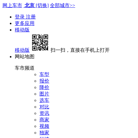
网上车市
北京
[切换]
全部城市>>
登录
注册
更多应用
移动版
移动版
扫一扫，直接在手机上打开
网站地图
车市频道
车型
报价
降价
图片
选车
对比
资讯
商家
视频
独家