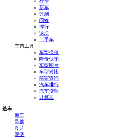
行情
新车
评测
问答
排行
论坛
二手车
车市工具
车型报价
降价促销
车型图片
车型对比
商家查询
汽车排行
汽车贷款
计算器
选车
新车
导购
图片
评测