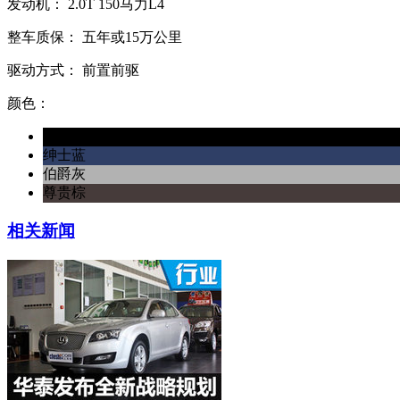
发动机：
2.0T
150马力L4
整车质保：
五年或15万公里
驱动方式：
前置前驱
颜色：
帝王黑
绅士蓝
伯爵灰
尊贵棕
相关新闻