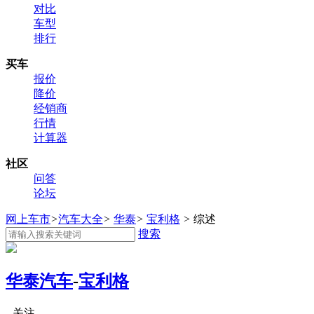
对比
车型
排行
买车
报价
降价
经销商
行情
计算器
社区
问答
论坛
网上车市
>
汽车大全
>
华泰
>
宝利格
>
综述
搜索
华泰汽车
-
宝利格
关注