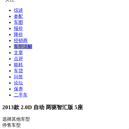
综述
参配
车图
报价
降价
经销商
车型详解
文章
点评
能耗
车贷
问答
论坛
保养
二手车
2013款 2.0D 自动 两驱智汇版 5座
选择其他车型
停售车型