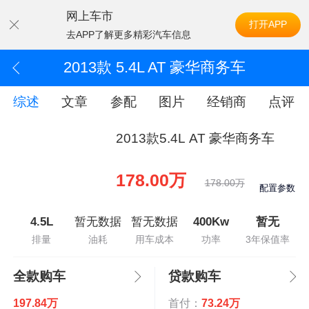
网上车市
打开APP
去APP了解更多精彩汽车信息
2013款 5.4L AT 豪华商务车
综述
文章
参配
图片
经销商
点评
2013款5.4L AT 豪华商务车
178.00万
178.00万
配置参数
4.5L
暂无数据
暂无数据
400Kw
暂无
排量
油耗
用车成本
功率
3年保值率
全款购车
贷款购车
197.84万
首付：
73.24万