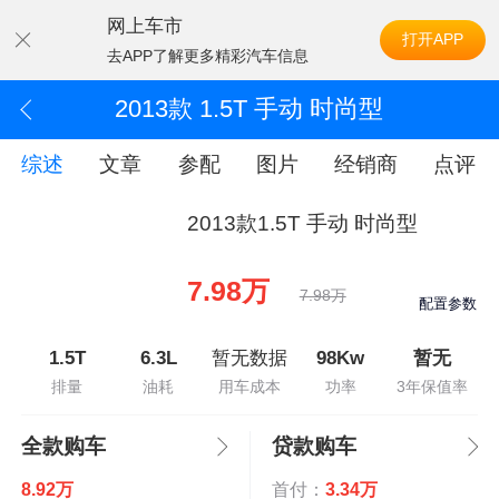
网上车市
打开APP
去APP了解更多精彩汽车信息
2013款 1.5T 手动 时尚型
综述
文章
参配
图片
经销商
点评
2013款1.5T 手动 时尚型
7.98万
7.98万
配置参数
1.5T
6.3L
暂无数据
98Kw
暂无
排量
油耗
用车成本
功率
3年保值率
全款购车
贷款购车
8.92万
首付：
3.34万