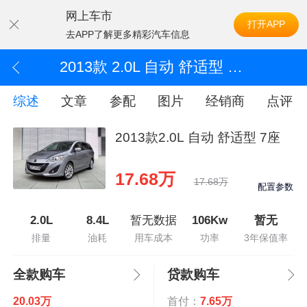
网上车市
打开APP
去APP了解更多精彩汽车信息
2013款 2.0L 自动 舒适型 7座
综述
文章
参配
图片
经销商
点评
2013款2.0L 自动 舒适型 7座
17.68万
17.68万
配置参数
2.0L
8.4L
暂无数据
106Kw
暂无
排量
油耗
用车成本
功率
3年保值率
全款购车
贷款购车
20.03万
首付：
7.65万