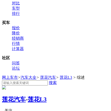
对比
车型
排行
买车
报价
降价
经销商
行情
计算器
社区
问答
论坛
网上车市
>
汽车大全
>
莲花汽车
>
莲花L3
>
综述
搜索
莲花汽车
-
莲花L3
关注