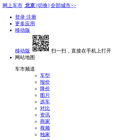
网上车市
北京
[切换]
全部城市>>
登录
注册
更多应用
移动版
移动版
扫一扫，直接在手机上打开
网站地图
车市频道
车型
报价
降价
图片
选车
对比
资讯
商家
视频
独家