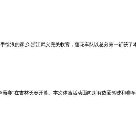
名车手徐浪的家乡-浙江武义完美收官，莲花车队以总分第一斩获了本届
1争霸赛”在吉林长春开幕。本次体验活动面向所有热爱驾驶和赛