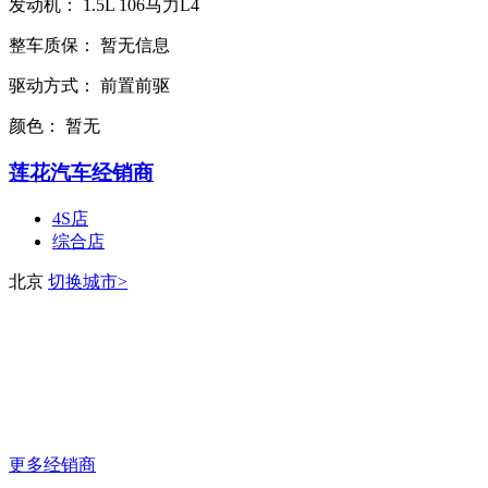
发动机：
1.5L
106马力L4
整车质保：
暂无信息
驱动方式：
前置前驱
颜色：
暂无
莲花汽车经销商
4S店
综合店
北京
切换城市>
更多经销商