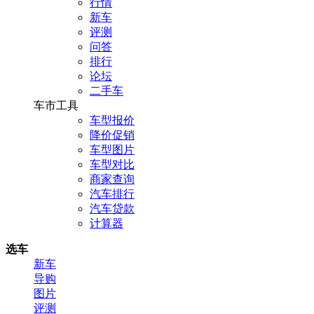
行情
新车
评测
问答
排行
论坛
二手车
车市工具
车型报价
降价促销
车型图片
车型对比
商家查询
汽车排行
汽车贷款
计算器
选车
新车
导购
图片
评测