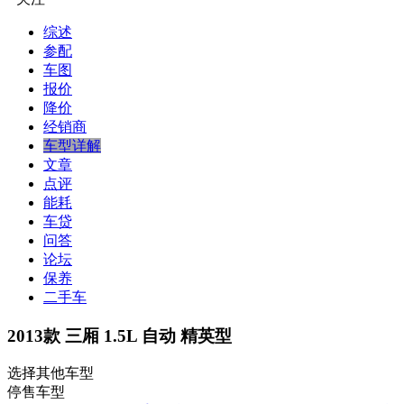
综述
参配
车图
报价
降价
经销商
车型详解
文章
点评
能耗
车贷
问答
论坛
保养
二手车
2013款 三厢 1.5L 自动 精英型
选择其他车型
停售车型