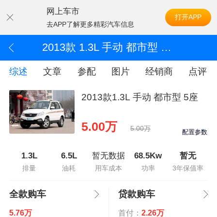
网上车市
打开APP
去APP了解更多精彩汽车信息
2013款 1.3L 手动 都市型 5座
综述
文章
参配
图片
经销商
点评
2013款1.3L 手动 都市型 5座
5.00万
5.00万
配置参数
1.3L
6.5L
暂无数据
68.5Kw
暂无
排量
油耗
用车成本
功率
3年保值率
全款购车
贷款购车
5.76万
首付：
2.26万