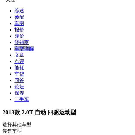
综述
参配
车图
报价
降价
经销商
车型详解
文章
点评
能耗
车贷
问答
论坛
保养
二手车
2013款 2.0T 自动 四驱运动型
选择其他车型
停售车型