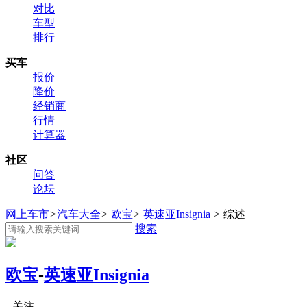
对比
车型
排行
买车
报价
降价
经销商
行情
计算器
社区
问答
论坛
网上车市
>
汽车大全
>
欧宝
>
英速亚Insignia
>
综述
搜索
欧宝
-
英速亚Insignia
关注