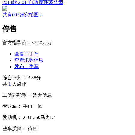
2013款 2.0T 自动 两驱豪华型
共有607张实拍图 >
停售
官方指导价：
37.50万万
查看二手车
查看求购信息
发布二手车
综合评分：
3.88分
共
1
人点评
工信部能耗：
暂无信息
变速箱：
手自一体
发动机：
2.0T
250马力L4
整车质保：
待查