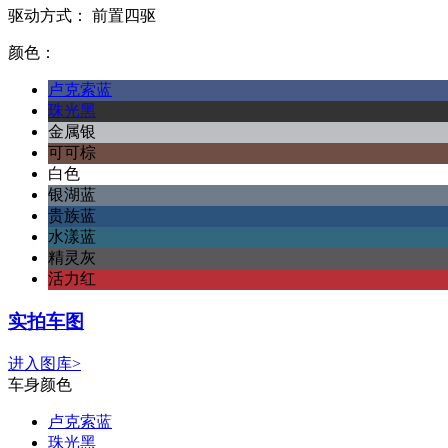
驱动方式：
前置四驱
颜色：
卢克索蓝
珠光黑
金属银
可可棕
白色
银湖蓝
贵族蓝
水漾蓝
精灵灰
活力红
实拍车图
进入图库>
车身颜色
卢克索蓝
珠光黑