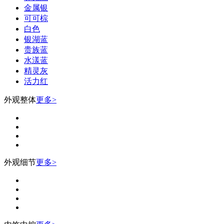
金属银
可可棕
白色
银湖蓝
贵族蓝
水漾蓝
精灵灰
活力红
外观整体
更多>
外观细节
更多>