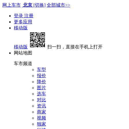
网上车市
北京
[切换]
全部城市>>
登录
注册
更多应用
移动版
移动版
扫一扫，直接在手机上打开
网站地图
车市频道
车型
报价
降价
图片
选车
对比
资讯
商家
视频
独家