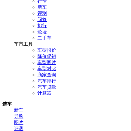
行情
新车
评测
问答
排行
论坛
二手车
车市工具
车型报价
降价促销
车型图片
车型对比
商家查询
汽车排行
汽车贷款
计算器
选车
新车
导购
图片
评测