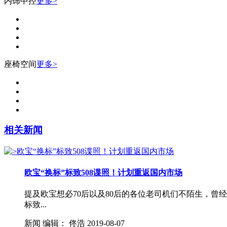
内饰中控
更多>
座椅空间
更多>
相关新闻
欧宝“换标”标致508谍照！计划重返国内市场
提及欧宝想必70后以及80后的各位老司机们不陌生，
标致...
新闻
编辑：
佟浩
2019-08-07