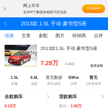
网上车市
打开APP
去APP了解更多精彩汽车信息
2013款 1.5L 手动 豪华型5座
综述
文章
参配
图片
经销商
点评
2013款1.5L 手动 豪华型5座
7.28万
7.28万
配置参数
1.5L
6.6L
暂无数据
83Kw
暂无
排量
油耗
用车成本
功率
3年保值率
全款购车
贷款购车
8.18万
首付：
3.08万