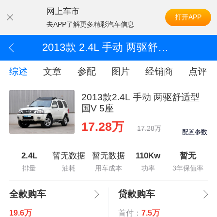
网上车市
打开APP
去APP了解更多精彩汽车信息
2013款 2.4L 手动 两驱舒适型国V 5座
综述
文章
参配
图片
经销商
点评
2013款2.4L 手动 两驱舒适型
国V 5座
17.28万
17.28万
配置参数
2.4L
暂无数据
暂无数据
110Kw
暂无
排量
油耗
用车成本
功率
3年保值率
全款购车
贷款购车
19.6万
首付：
7.5万