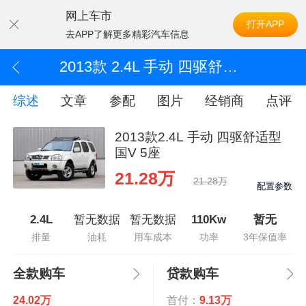
网上车市
打开APP
去APP了解更多精彩汽车信息
2013款 2.4L 手动 四驱舒适型国V 5座
综述
文章
参配
图片
经销商
点评
2013款2.4L 手动 四驱舒适型
国V 5座
21.28万
21.28万
配置参数
2.4L
暂无数据
暂无数据
110Kw
暂无
排量
油耗
用车成本
功率
3年保值率
全款购车
贷款购车
24.02万
首付：
9.13万