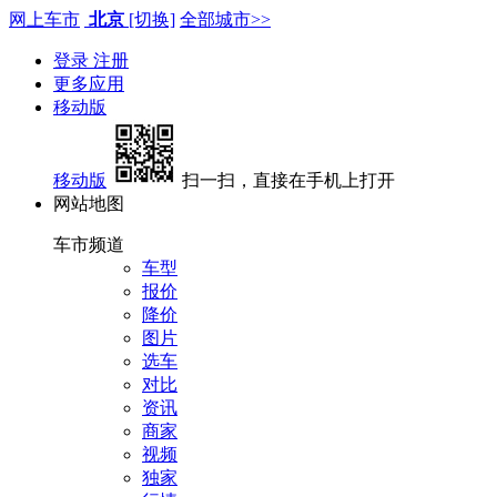
网上车市
北京
[切换]
全部城市>>
登录
注册
更多应用
移动版
移动版
扫一扫，直接在手机上打开
网站地图
车市频道
车型
报价
降价
图片
选车
对比
资讯
商家
视频
独家