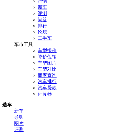
行情
新车
评测
问答
排行
论坛
二手车
车市工具
车型报价
降价促销
车型图片
车型对比
商家查询
汽车排行
汽车贷款
计算器
选车
新车
导购
图片
评测