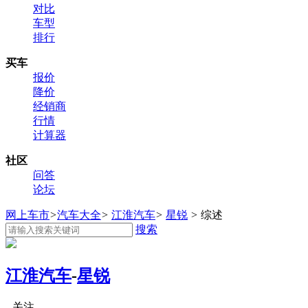
对比
车型
排行
买车
报价
降价
经销商
行情
计算器
社区
问答
论坛
网上车市
>
汽车大全
>
江淮汽车
>
星锐
>
综述
搜索
江淮汽车
-
星锐
关注