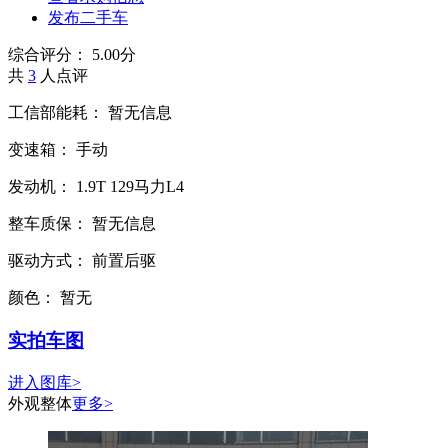
发布二手车
综合评分：
5.00分
共
3
人点评
工信部能耗：
暂无信息
变速箱：
手动
发动机：
1.9T
129马力L4
整车质保：
暂无信息
驱动方式：
前置后驱
颜色：
暂无
实拍车图
进入图库>
外观整体
更多>