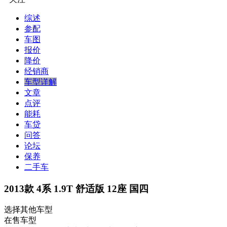
综述
参配
车图
报价
降价
经销商
车型详解
文章
点评
能耗
车贷
问答
论坛
保养
二手车
2013款 4系 1.9T 舒适版 12座 国四
选择其他车型
在售车型