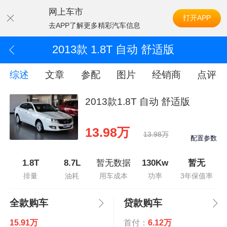
网上车市
打开APP
去APP了解更多精彩汽车信息
2013款 1.8T 自动 舒适版
综述
文章
参配
图片
经销商
点评
2013款1.8T 自动 舒适版
13.98万
13.98万
配置参数
1.8T
8.7L
暂无数据
130Kw
暂无
排量
油耗
用车成本
功率
3年保值率
全款购车
贷款购车
15.91万
首付：
6.12万