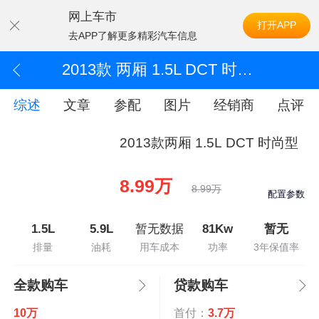
网上车市
打开APP
去APP了解更多精彩汽车信息
2013款 两厢 1.5L DCT 时尚型
综述
文章
参配
图片
经销商
点评
2013款两厢 1.5L DCT 时尚型
8.99万
8.99万
配置参数
1.5L
5.9L
暂无数据
81Kw
暂无
排量
油耗
用车成本
功率
3年保值率
全款购车
贷款购车
10万
首付：
3.7万