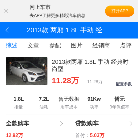
网上车市
打开APP
去APP了解更多精彩汽车信息
2013款 两厢 1.8L 手动 经典时尚型
综述
文章
参配
图片
经销商
点评
2013款两厢 1.8L 手动 经典时
尚型
11.28万
11.28万
配置参数
1.8L
7.2L
暂无数据
91Kw
暂无
排量
油耗
用车成本
功率
3年保值率
全款购车
贷款购车
12.92万
首付：
5.03万