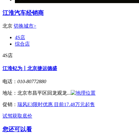
江淮汽车经销商
北京
切换城市>
4S店
综合店
4S店
江淮钇为丨北京捷运德盛
电话：
010-80772880
地址：
北京市昌平区回龙观龙...
促销：
瑞风E3限时优惠 目前17.48万元起售
试驾
获取底价
您还可以看