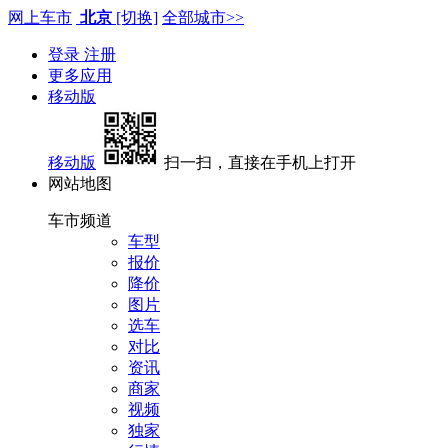
网上车市
北京
[切换]
全部城市>>
登录
注册
更多应用
移动版
移动版
扫一扫，直接在手机上打开
网站地图
车市频道
车型
报价
降价
图片
选车
对比
资讯
商家
视频
独家