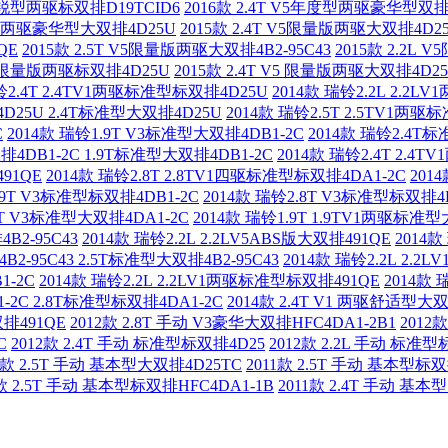
6新锐型两驱标双排D19TCID6
2016款 2.4T V5年度型两驱豪华型双排
年度型两驱豪华型大双排4D25U
2015款 2.4T V5限量版两驱大双排4D2
QE
2015款 2.5T V5限量版两驱大双排4B2-95C43
2015款 2.2L
 V5 限量版两驱标双排4D25U
2015款 2.4T V5 限量版两驱大双排4D2
铃2.4T 2.4TV1两驱标准型标双排4D25U
2014款 瑞铃2.2L 2.2
D25U 2.4T标准型大双排4D25U
2014款 瑞铃2.5T 2.5TV1两驱
C
2014款 瑞铃1.9T V3标准型大双排4DB1-2C
2014款 瑞铃2.4T
排4DB1-2C 1.9T标准型大双排4DB1-2C
2014款 瑞铃2.4T 2.
91QE
2014款 瑞铃2.8T 2.8TV1四驱标准型标双排4DA1-2C
201
.9T V3标准型标双排4DB1-2C
2014款 瑞铃2.8T V3标准型标双排4D
8T V3标准型大双排4DA1-2C
2014款 瑞铃1.9T 1.9TV1两驱标准型
B2-95C43
2014款 瑞铃2.2L 2.2LV5ABS版大双排491QE
2014款
2-95C43 2.5T标准型大双排4B2-95C43
2014款 瑞铃2.2L 2.
1-2C
2014款 瑞铃2.2L 2.2LV1两驱标准型标双排491QE
2014款 
-2C 2.8T标准型标双排4DA1-2C
2014款 2.4T V1 两驱舒适型大
双排491QE
2012款 2.8T 手动 V3豪华大双排HFC4DA1-2B1
2012
C
2012款 2.4T 手动 标准型标双排4D25
2012款 2.2L 手动 标准型
1款 2.5T 手动 基本型大双排4D25TC
2011款 2.5T 手动 基本型标双
1款 2.5T 手动 基本型标双排HFC4DA1-1B
2011款 2.4T 手动 基