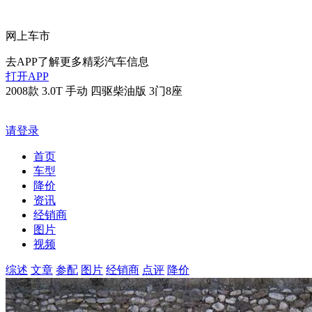
网上车市
去APP了解更多精彩汽车信息
打开APP
2008款 3.0T 手动 四驱柴油版 3门8座
请登录
首页
车型
降价
资讯
经销商
图片
视频
综述
文章
参配
图片
经销商
点评
降价