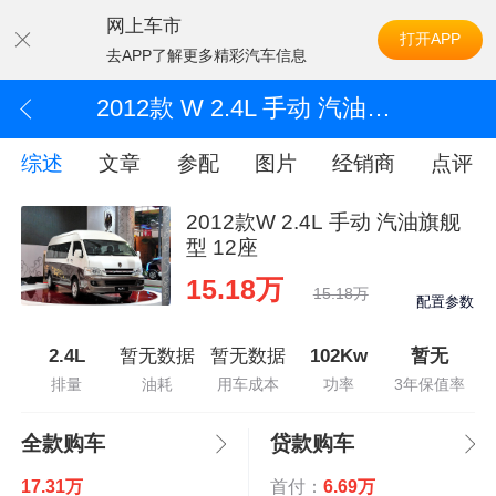
网上车市
打开APP
去APP了解更多精彩汽车信息
2012款 W 2.4L 手动 汽油旗舰型 12座
综述
文章
参配
图片
经销商
点评
2012款W 2.4L 手动 汽油旗舰
型 12座
15.18万
15.18万
配置参数
2.4L
暂无数据
暂无数据
102Kw
暂无
排量
油耗
用车成本
功率
3年保值率
全款购车
贷款购车
17.31万
首付：
6.69万