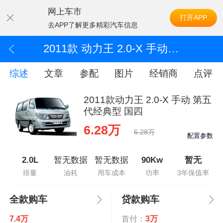
网上车市
打开APP
去APP了解更多精彩汽车信息
2011款 动力王 2.0-X 手动 第五代经典型 国四
综述
文章
参配
图片
经销商
点评
2011款动力王 2.0-X 手动 第五
代经典型 国四
6.28万
6.28万
配置参数
2.0L
暂无数据
暂无数据
90Kw
暂无
排量
油耗
用车成本
功率
3年保值率
全款购车
贷款购车
7.4万
首付：
3万