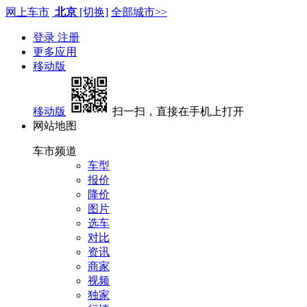
网上车市
北京
[切换]
全部城市>>
登录
注册
更多应用
移动版
移动版
扫一扫，直接在手机上打开
网站地图
车市频道
车型
报价
降价
图片
选车
对比
资讯
商家
视频
独家