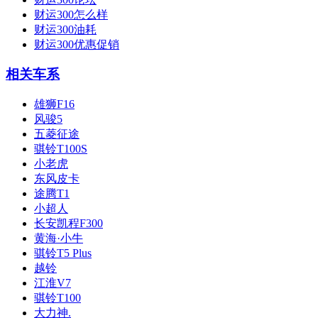
财运300怎么样
财运300油耗
财运300优惠促销
相关车系
雄狮F16
风骏5
五菱征途
骐铃T100S
小老虎
东风皮卡
途腾T1
小超人
长安凯程F300
黄海·小牛
骐铃T5 Plus
越铃
江淮V7
骐铃T100
大力神.