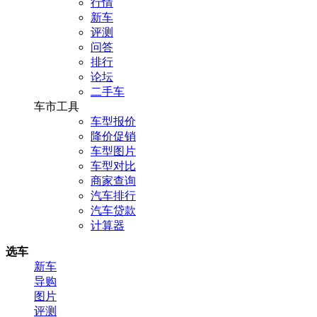
行情
新车
评测
问答
排行
论坛
二手车
车市工具
车型报价
降价促销
车型图片
车型对比
商家查询
汽车排行
汽车贷款
计算器
选车
新车
导购
图片
评测