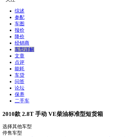
综述
参配
车图
报价
降价
经销商
车型详解
文章
点评
能耗
车贷
问答
论坛
保养
二手车
2010款 2.8T 手动 VE柴油标准型短货箱
选择其他车型
停售车型