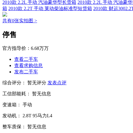
2010款 2.2L 手动 汽油豪华型长货箱
2010款 2.2L 手动 汽油
箱
2010款 2.2T 手动 莱动柴油标准型短货箱
2010款 财运300
共有0张实拍图 >
停售
官方指导价：
6.68万万
查看二手车
查看求购信息
发布二手车
综合评分：
暂无评分
发表点评
工信部能耗：
暂无信息
变速箱：
手动
发动机：
2.8T
95马力L4
整车质保：
暂无信息