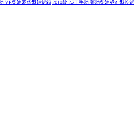
T 手动 VE柴油豪华型短货箱
2010款 2.2T 手动 莱动柴油标准型长货