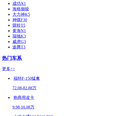
成功X1
海格御骏
大力神K5
神骐F30
骐铃T5
黄海N1
瑞驰K3
威虎G3
途腾T3
热门车系
更多>>
福特F-150猛禽
72.08-82.88万
炮商用皮卡
9.98-16.08万