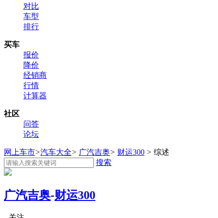
对比
车型
排行
买车
报价
降价
经销商
行情
计算器
社区
问答
论坛
网上车市
>
汽车大全
>
广汽吉奥
>
财运300
>
综述
搜索
广汽吉奥
-
财运300
关注