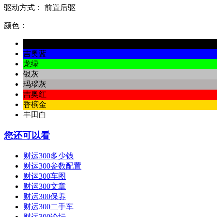
驱动方式：
前置后驱
颜色：
珍珠黑
吉奥蓝
龙绿
银灰
玛瑙灰
吉奥红
香槟金
丰田白
您还可以看
财运300多少钱
财运300参数配置
财运300车图
财运300文章
财运300保养
财运300二手车
财运300论坛