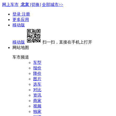
网上车市
北京
[切换]
全部城市>>
登录
注册
更多应用
移动版
移动版
扫一扫，直接在手机上打开
网站地图
车市频道
车型
报价
降价
图片
选车
对比
资讯
商家
视频
独家