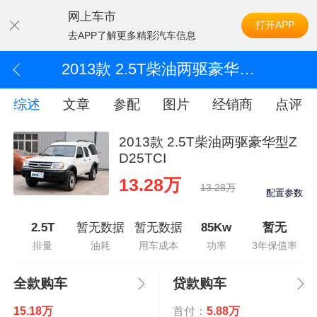
网上车市
打开APP
去APP了解更多精彩汽车信息
2013款 2.5T柴油两驱豪华型ZD25TCI
综述
文章
参配
图片
经销商
点评
2013款 2.5T柴油两驱豪华型Z
D25TCI
13.28万
13.28万
配置参数
2.5T
暂无数据
暂无数据
85Kw
暂无
排量
油耗
用车成本
功率
3年保值率
全款购车
贷款购车
15.18万
首付：
5.88万