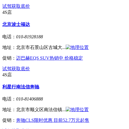
试驾
获取底价
4S店
北京波士福达
电话：
010-81928188
地址：
北京市石景山区古城大...
促销：
迈巴赫EQS SUV热销中 价格稳定
试驾
获取底价
4S店
利星行南法信奔驰
电话：
010-81406888
地址：
北京市顺义区南法信镇...
促销：
奔驰CLS限时优惠 目前52.7万元起售