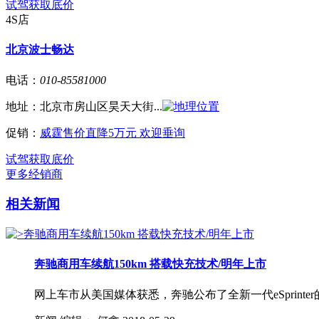
试驾
获取底价
4S店
北京波士畅达
电话：
010-85581000
地址：
北京市房山区昊天大街...
促销：
威霆售价直降5万元 欢迎垂询
试驾
获取底价
更多经销商
相关新闻
奔驰商用车续航150km 搭载快充技术/明年上市
网上车市从美国媒体获悉，奔驰公布了全新一代eSprinter