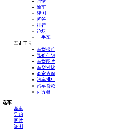
行情
新车
评测
问答
排行
论坛
二手车
车市工具
车型报价
降价促销
车型图片
车型对比
商家查询
汽车排行
汽车贷款
计算器
选车
新车
导购
图片
评测