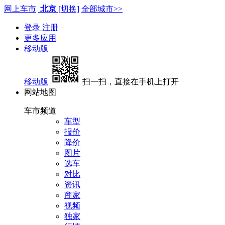
网上车市
北京
[切换]
全部城市>>
登录
注册
更多应用
移动版
移动版
扫一扫，直接在手机上打开
网站地图
车市频道
车型
报价
降价
图片
选车
对比
资讯
商家
视频
独家