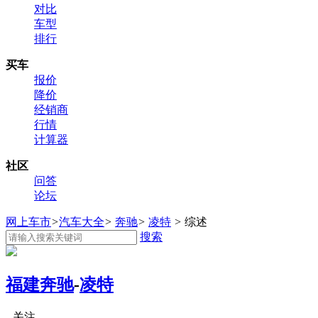
对比
车型
排行
买车
报价
降价
经销商
行情
计算器
社区
问答
论坛
网上车市
>
汽车大全
>
奔驰
>
凌特
>
综述
搜索
福建奔驰
-
凌特
关注