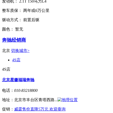
发动机：
2.1T
150马力L4
整车质保：
两年或6万公里
驱动方式：
前置后驱
颜色：
暂无
奔驰经销商
北京
切换城市>
4S店
4S店
北京星徽福瑞奔驰
电话：
010-83218800
地址：
北京市丰台区青塔西路...
促销：
威霆售价直降5万元 欢迎垂询