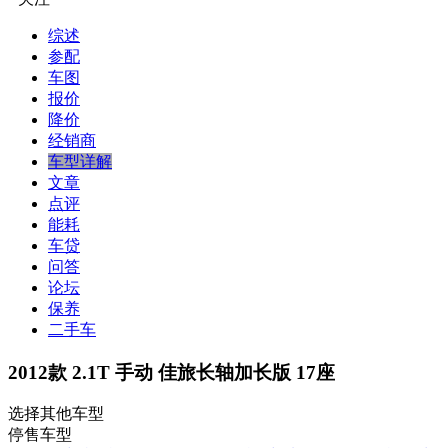
综述
参配
车图
报价
降价
经销商
车型详解
文章
点评
能耗
车贷
问答
论坛
保养
二手车
2012款 2.1T 手动 佳旅长轴加长版 17座
选择其他车型
停售车型