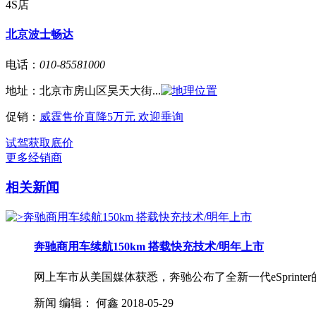
4S店
北京波士畅达
电话：
010-85581000
地址：
北京市房山区昊天大街...
促销：
威霆售价直降5万元 欢迎垂询
试驾
获取底价
更多经销商
相关新闻
奔驰商用车续航150km 搭载快充技术/明年上市
网上车市从美国媒体获悉，奔驰公布了全新一代eSprinter
新闻
编辑：
何鑫
2018-05-29