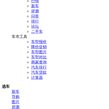
行情
新车
评测
问答
排行
论坛
二手车
车市工具
车型报价
降价促销
车型图片
车型对比
商家查询
汽车排行
汽车贷款
计算器
选车
新车
导购
图片
评测