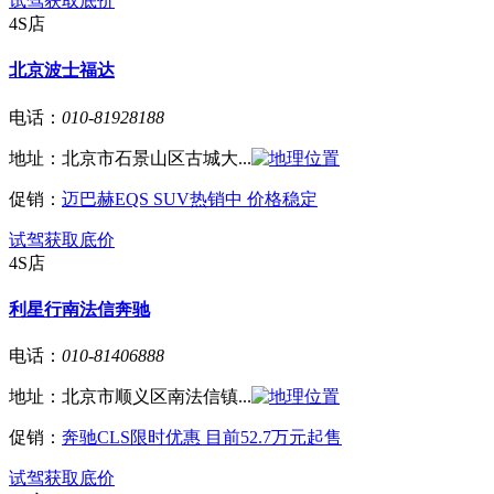
试驾
获取底价
4S店
北京波士福达
电话：
010-81928188
地址：
北京市石景山区古城大...
促销：
迈巴赫EQS SUV热销中 价格稳定
试驾
获取底价
4S店
利星行南法信奔驰
电话：
010-81406888
地址：
北京市顺义区南法信镇...
促销：
奔驰CLS限时优惠 目前52.7万元起售
试驾
获取底价