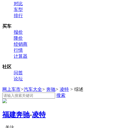
对比
车型
排行
买车
报价
降价
经销商
行情
计算器
社区
问答
论坛
网上车市
>
汽车大全
>
奔驰
>
凌特
>
综述
搜索
福建奔驰
-
凌特
关注