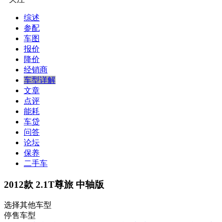
综述
参配
车图
报价
降价
经销商
车型详解
文章
点评
能耗
车贷
问答
论坛
保养
二手车
2012款 2.1T尊旅 中轴版
选择其他车型
停售车型