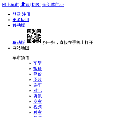
网上车市
北京
[切换]
全部城市>>
登录
注册
更多应用
移动版
移动版
扫一扫，直接在手机上打开
网站地图
车市频道
车型
报价
降价
图片
选车
对比
资讯
商家
视频
独家