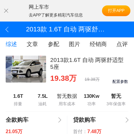
网上车市
打开APP
去APP了解更多精彩汽车信息
2013款 1.6T 自动 两驱舒适型 5座
综述
文章
参配
图片
经销商
点评
2013款1.6T 自动 两驱舒适型
5座
19.38万
19.38万
配置参数
1.6T
7.5L
暂无数据
130Kw
暂无
排量
油耗
用车成本
功率
3年保值率
全款购车
贷款购车
21.05万
首付：
7.48万