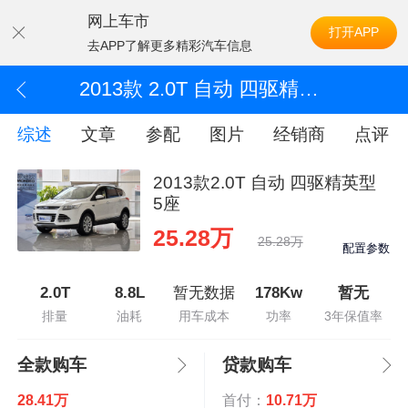
网上车市
打开APP
去APP了解更多精彩汽车信息
2013款 2.0T 自动 四驱精英型 5座
综述
文章
参配
图片
经销商
点评
2013款2.0T 自动 四驱精英型
5座
25.28万
25.28万
配置参数
2.0T
8.8L
暂无数据
178Kw
暂无
排量
油耗
用车成本
功率
3年保值率
全款购车
贷款购车
28.41万
首付：
10.71万