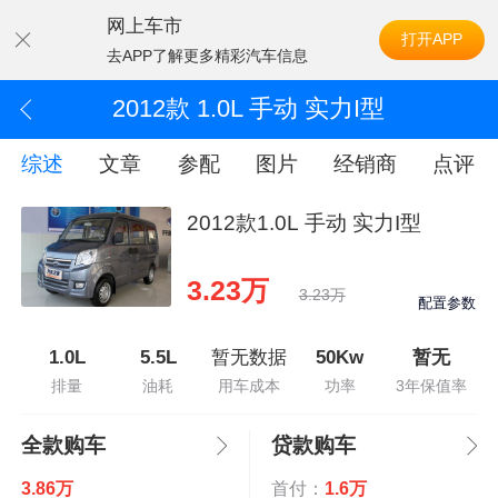
网上车市
打开APP
去APP了解更多精彩汽车信息
2012款 1.0L 手动 实力I型
综述
文章
参配
图片
经销商
点评
2012款1.0L 手动 实力I型
3.23万
3.23万
配置参数
1.0L
5.5L
暂无数据
50Kw
暂无
排量
油耗
用车成本
功率
3年保值率
全款购车
贷款购车
3.86万
首付：
1.6万