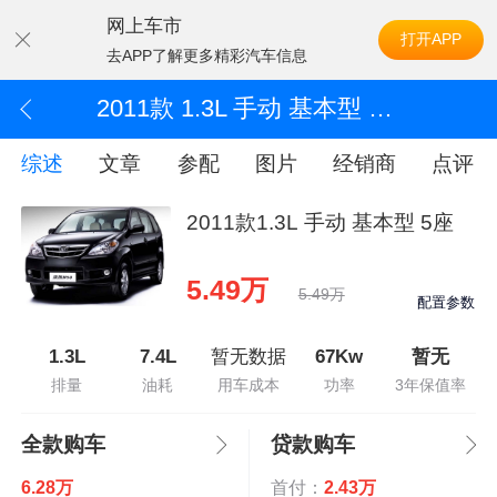
网上车市
打开APP
去APP了解更多精彩汽车信息
2011款 1.3L 手动 基本型 5座
综述
文章
参配
图片
经销商
点评
2011款1.3L 手动 基本型 5座
5.49万
5.49万
配置参数
1.3L
7.4L
暂无数据
67Kw
暂无
排量
油耗
用车成本
功率
3年保值率
全款购车
贷款购车
6.28万
首付：
2.43万