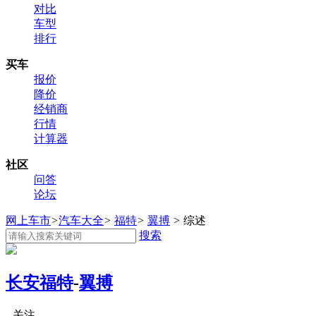
对比
车型
排行
买车
报价
降价
经销商
行情
计算器
社区
问答
论坛
网上车市
>
汽车大全
>
福特
>
翼搏
>
综述
搜索
长安福特
-
翼搏
关注