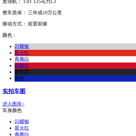
发动机：
1.0T
125马力L3
整车质保：
三年或10万公里
驱动方式：
前置前驱
颜色：
闪耀银
星火红
典雅白
炫舞红
银砂黑
蓝色
实拍车图
进入图库>
车身颜色
闪耀银
星火红
典雅白