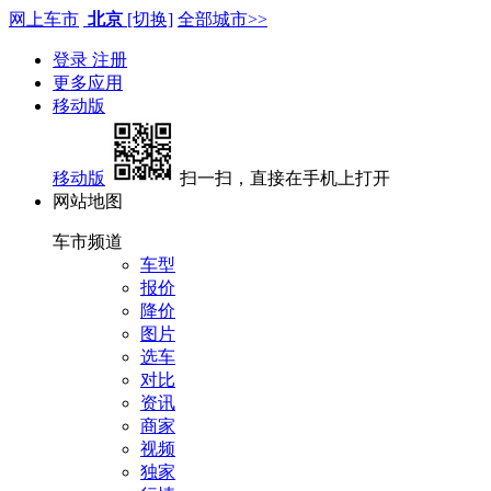
网上车市
北京
[切换]
全部城市>>
登录
注册
更多应用
移动版
移动版
扫一扫，直接在手机上打开
网站地图
车市频道
车型
报价
降价
图片
选车
对比
资讯
商家
视频
独家