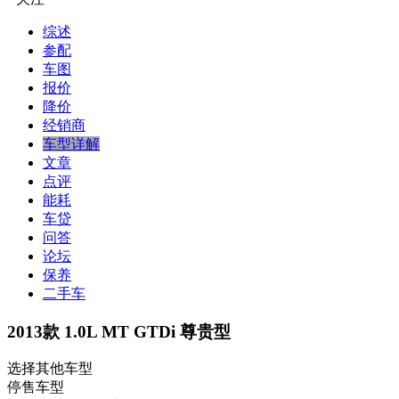
综述
参配
车图
报价
降价
经销商
车型详解
文章
点评
能耗
车贷
问答
论坛
保养
二手车
2013款 1.0L MT GTDi 尊贵型
选择其他车型
停售车型