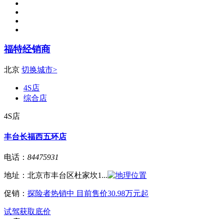
福特经销商
北京
切换城市>
4S店
综合店
4S店
丰台长福西五环店
电话：
84475931
地址：
北京市丰台区杜家坎1...
促销：
探险者热销中 目前售价30.98万元起
试驾
获取底价