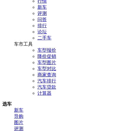
行情
新车
评测
问答
排行
论坛
二手车
车市工具
车型报价
降价促销
车型图片
车型对比
商家查询
汽车排行
汽车贷款
计算器
选车
新车
导购
图片
评测