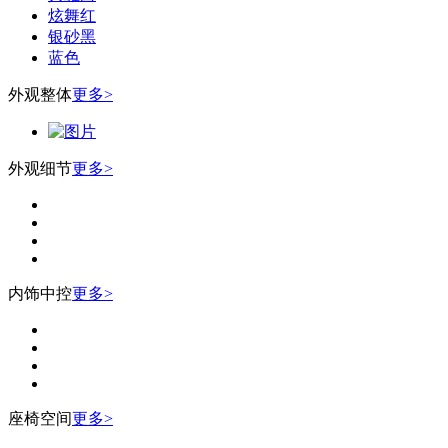
炫舞红
银砂黑
蓝色
外观整体
更多>
外观细节
更多>
内饰中控
更多>
座椅空间
更多>