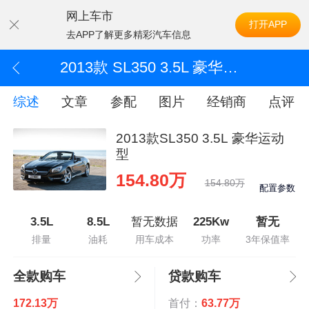
网上车市
打开APP
去APP了解更多精彩汽车信息
2013款 SL350 3.5L 豪华运动型
综述
文章
参配
图片
经销商
点评
2013款SL350 3.5L 豪华运动
型
154.80万
154.80万
配置参数
3.5L
8.5L
暂无数据
225Kw
暂无
排量
油耗
用车成本
功率
3年保值率
全款购车
贷款购车
172.13万
首付：
63.77万