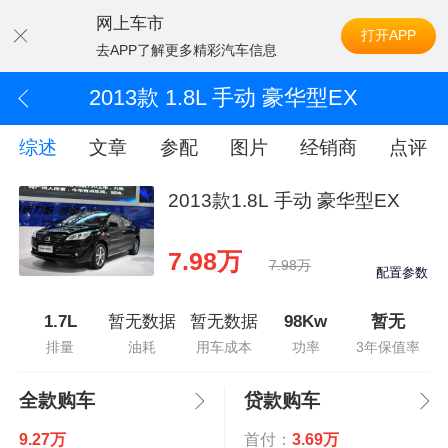
网上车市
打开APP
去APP了解更多精彩汽车信息
2013款 1.8L 手动 豪华型EX
综述
文章
参配
图片
经销商
点评
2013款1.8L 手动 豪华型EX
7.98万
7.98万
配置参数
1.7L
暂无数据
暂无数据
98Kw
暂无
排量
油耗
用车成本
功率
3年保值率
全款购车
贷款购车
9.27万
首付：
3.69万