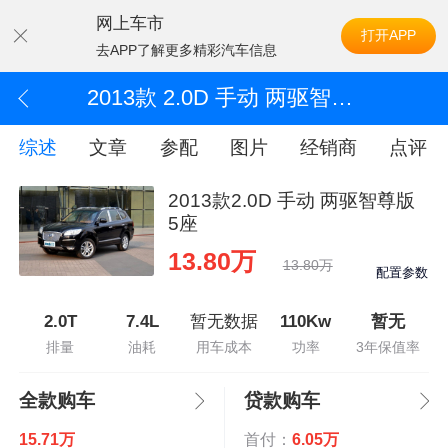
网上车市
打开APP
去APP了解更多精彩汽车信息
2013款 2.0D 手动 两驱智尊版 5座
综述
文章
参配
图片
经销商
点评
2013款2.0D 手动 两驱智尊版
5座
13.80万
13.80万
配置参数
2.0T
7.4L
暂无数据
110Kw
暂无
排量
油耗
用车成本
功率
3年保值率
全款购车
贷款购车
15.71万
首付：
6.05万